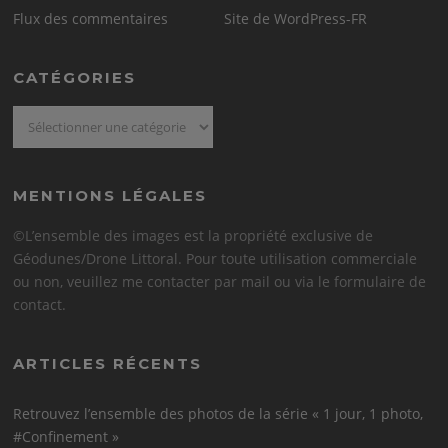
Flux des commentaires
Site de WordPress-FR
CATÉGORIES
Catégories
MENTIONS LÉGALES
©L’ensemble des images est la propriété exclusive de
Géodunes/Drone Littoral. Pour toute utilisation commerciale
ou non, veuillez me contacter par mail ou via le formulaire de
contact.
ARTICLES RÉCENTS
Retrouvez l’ensemble des photos de la série « 1 jour, 1 photo,
#Confinement »