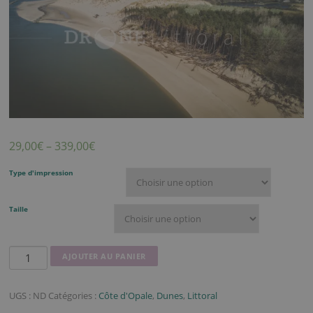
29,00
€
–
339,00
€
Type d'impression
Taille
quantité
AJOUTER AU PANIER
de
Le
UGS :
ND
Catégories :
Côte d'Opale
,
Dunes
,
Littoral
bois