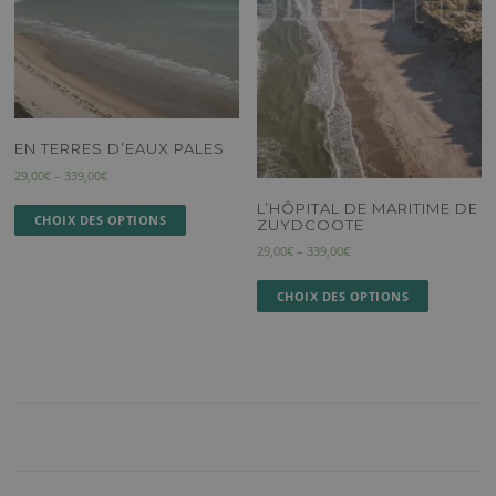
EN TERRES D’EAUX PALES
29,00
€
–
339,00
€
L’HÔPITAL DE MARITIME DE
CHOIX DES OPTIONS
ZUYDCOOTE
29,00
€
–
339,00
€
CHOIX DES OPTIONS