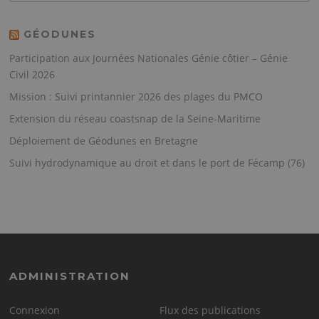
GÉODUNES
Participation aux Journées Nationales Génie côtier – Génie
Civil 2026
Mission : Suivi printannier 2026 des plages du PMCO
Extension du réseau coastsnap de la Seine-Maritime
Déploiement de Géodunes en Bretagne
Suivi hydrodynamique au droit et dans le port de Fécamp (76)
ADMINISTRATION
Connexion
Flux des publications