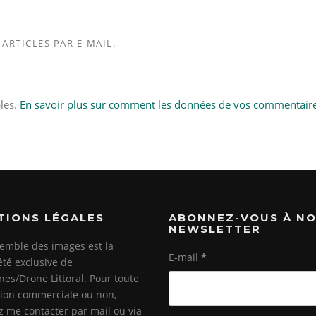
ARTICLES PAR E-MAIL.
bles.
En savoir plus sur comment les données de vos commentair
TIONS LÉGALES
ABONNEZ-VOUS À N
NEWSLETTER
emble des images est la
E-mail
*
été exclusive de
es/Drone Littoral. Pour toute
ation commerciale ou non,
ez me contacter par mail ou via