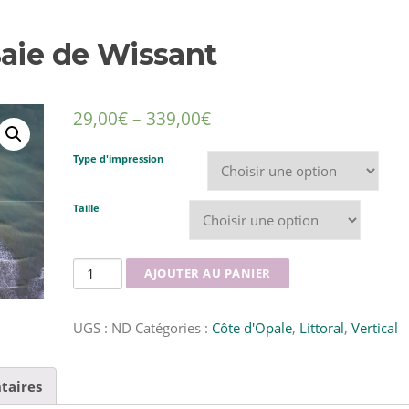
Baie de Wissant
29,00
€
–
339,00
€
Type d'impression
Taille
quantité
AJOUTER AU PANIER
de
Les
UGS :
ND
Catégories :
Côte d'Opale
,
Littoral
,
Vertical
bouchots
de
la
taires
Baie