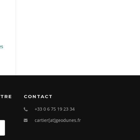
es
OTRE
CONTACT
+33 0 6 75 19 23 34
cartier[at]geodunes.fr