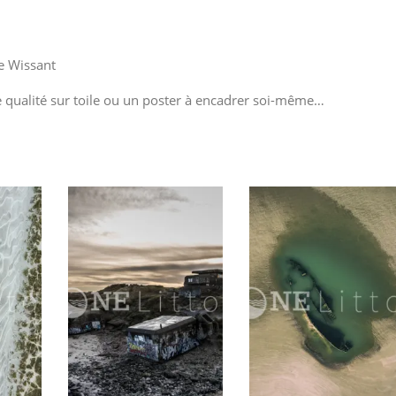
de
Wissant
e Wissant
e qualité sur toile ou un poster à encadrer soi-même…