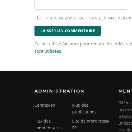
PRÉVENEZ-MOI DE TOUS LES NOUVEAUX 
Ce site utilise Akismet pour réduire les indésira
sont utilisées
.
ADMINISTRATION
MEN
©L’ens
Connexion
Flux des
propri
publications
Géodun
Flux des
Site de WordPress-
utilis
commentaires
FR
veuill