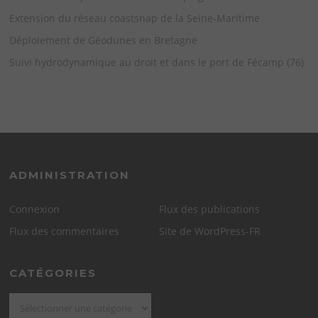
Extension du réseau coastsnap de la Seine-Maritime
Déploiement de Géodunes en Bretagne
Suivi hydrodynamique au droit et dans le port de Fécamp (76)
ADMINISTRATION
Connexion
Flux des publications
Flux des commentaires
Site de WordPress-FR
CATÉGORIES
Catégories