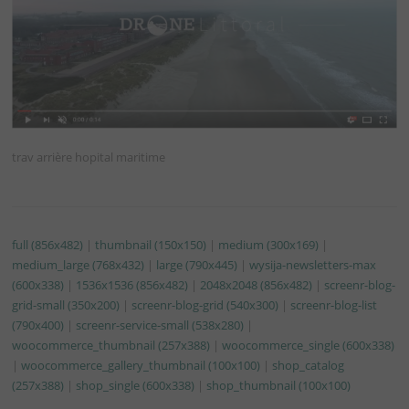
trav arrière hopital maritime
full (856x482)
|
thumbnail (150x150)
|
medium (300x169)
|
medium_large (768x432)
|
large (790x445)
|
wysija-newsletters-max
(600x338)
|
1536x1536 (856x482)
|
2048x2048 (856x482)
|
screenr-blog-
grid-small (350x200)
|
screenr-blog-grid (540x300)
|
screenr-blog-list
(790x400)
|
screenr-service-small (538x280)
|
woocommerce_thumbnail (257x388)
|
woocommerce_single (600x338)
|
woocommerce_gallery_thumbnail (100x100)
|
shop_catalog
(257x388)
|
shop_single (600x338)
|
shop_thumbnail (100x100)