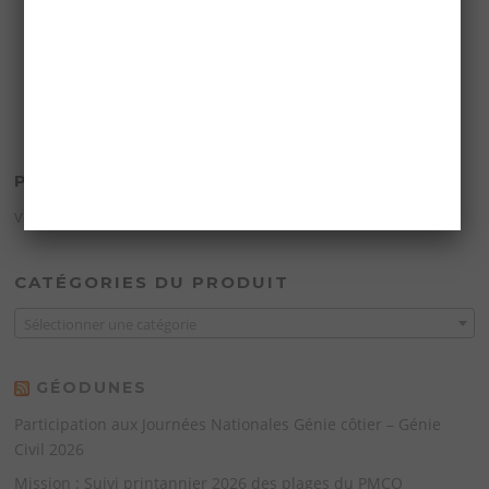
PANIER
Votre panier est vide.
CATÉGORIES DU PRODUIT
Sélectionner une catégorie
GÉODUNES
Participation aux Journées Nationales Génie côtier – Génie
Civil 2026
Mission : Suivi printannier 2026 des plages du PMCO