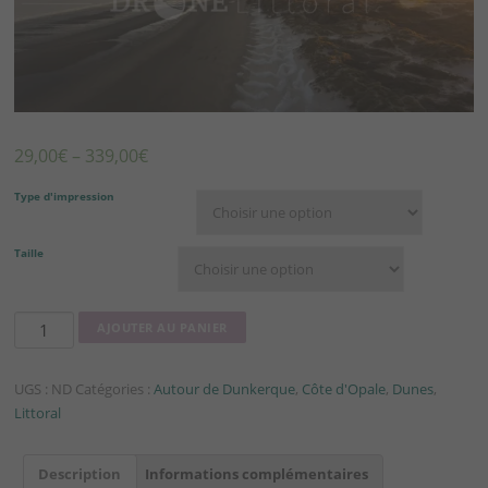
29,00
€
–
339,00
€
Type d'impression
Taille
quantité
AJOUTER AU PANIER
de
Rides
UGS :
ND
Catégories :
Autour de Dunkerque
,
Côte d'Opale
,
Dunes
,
glacées
Littoral
Description
Informations complémentaires