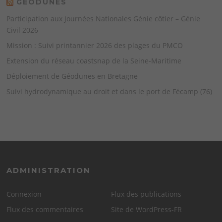
GÉODUNES
Participation aux Journées Nationales Génie côtier – Génie
Civil 2026
Mission : Suivi printannier 2026 des plages du PMCO
Extension du réseau coastsnap de la Seine-Maritime
Déploiement de Géodunes en Bretagne
Suivi hydrodynamique au droit et dans le port de Fécamp (76)
ADMINISTRATION
Connexion
Flux des publications
Flux des commentaires
Site de WordPress-FR