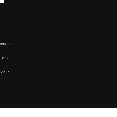
ionales
6 des
 de la