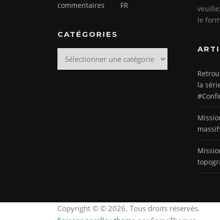
commentaires
FR
veuill
le for
CATÉGORIES
ART
Catégories
Retrou
la séri
#Confi
Missio
massif
Missio
topogr
Copyright © © 2026. Tous droits réservés.