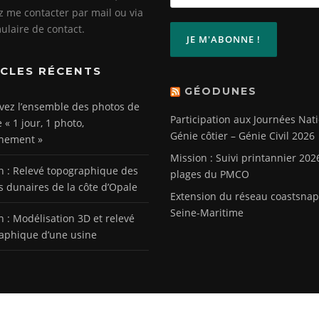
ez me contacter par mail ou via
mulaire de contact.
ICLES RÉCENTS
GÉODUNES
vez l’ensemble des photos de
Participation aux Journées Nat
e « 1 jour, 1 photo,
Génie côtier – Génie Civil 2026
nement »
Mission : Suivi printannier 202
n : Relevé topographique des
plages du PMCO
s dunaires de la côte d’Opale
Extension du réseau coastsnap
Seine-Maritime
n : Modélisation 3D et relevé
aphique d’une usine