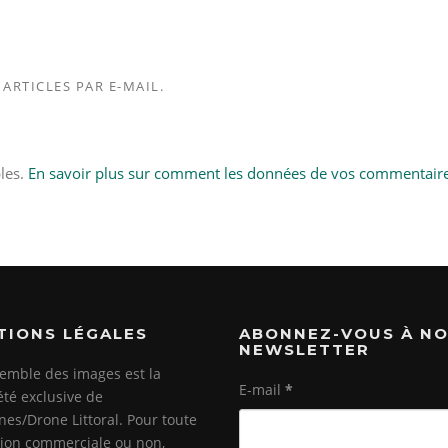
ARTICLES PAR E-MAIL.
bles.
En savoir plus sur comment les données de vos commentair
TIONS LÉGALES
ABONNEZ-VOUS À N
NEWSLETTER
emble des images est la
E-mail
*
été exclusive de
es/Drone Littoral. Pour toute
ation commerciale ou non,