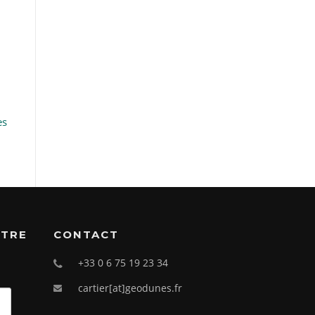
es
OTRE
CONTACT
+33 0 6 75 19 23 34
cartier[at]geodunes.fr