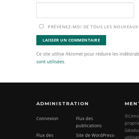
PRÉVENEZ-MOI DE TOUS LES NOUVEAUX 
Ce site utilise Akismet pour réduire les indésira
sont utilisées
.
ADMINISTRATION
MEN
©L’ens
Connexion
Flux des
propri
publications
Géodun
Flux des
Site de WordPress-
utilis