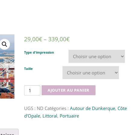
29,00
€
–
339,00
€
Type d'impression
Taille
quantité
AJOUTER AU PANIER
de
Le
UGS :
ND
Catégories :
Autour de Dunkerque
,
Côte
Quai
d'Opale
,
Littoral
,
Portuaire
de
Flandre
taires