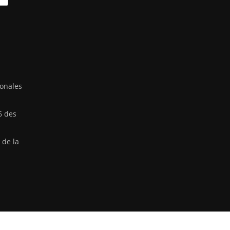
ionales
6 des
 de la