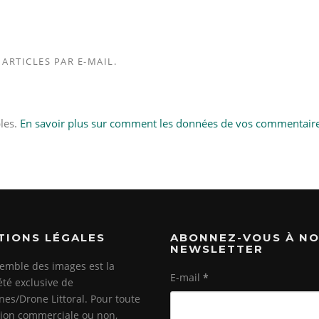
ARTICLES PAR E-MAIL.
bles.
En savoir plus sur comment les données de vos commentair
TIONS LÉGALES
ABONNEZ-VOUS À N
NEWSLETTER
emble des images est la
E-mail
*
été exclusive de
es/Drone Littoral. Pour toute
ation commerciale ou non,