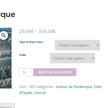
rque
29,00
€
–
339,00
€
Type d'impression
Taille
quantité
AJOUTER AU PANIER
de
Le
UGS :
ND
Catégories :
Autour de Dunkerque
,
Côte
Beffroi
d'Opale
,
Littoral
de
Dunkerque
taires