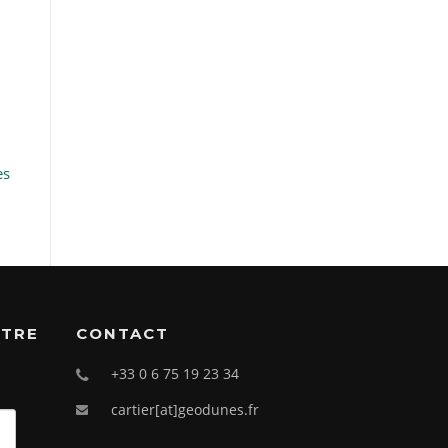
es
OTRE
CONTACT
+33 0 6 75 19 23 34
cartier[at]geodunes.fr