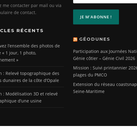
ez me contacter par mail ou via
mulaire de contact.
ICLES RÉCENTS
GÉODUNES
vez l’ensemble des photos de
Participation aux Journées Nat
e « 1 jour, 1 photo,
Génie côtier – Génie Civil 2026
nement »
Mission : Suivi printannier 202
n : Relevé topographique des
plages du PMCO
s dunaires de la côte d’Opale
Extension du réseau coastsnap
Seine-Maritime
n : Modélisation 3D et relevé
aphique d’une usine