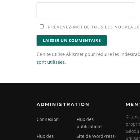
PRÉVENEZ-MOI DE TOUS LES NOUVEAUX 
Ce site utilise Akismet pour réduire les indésira
sont utilisées
.
ADMINISTRATION
MEN
©L’ens
Connexion
Flux des
propri
publications
Géodun
Flux des
Site de WordPress-
utilis