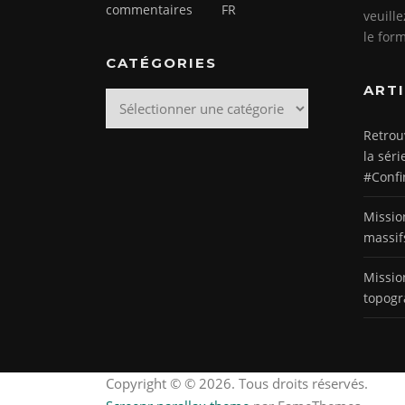
commentaires
FR
veuill
le for
CATÉGORIES
ART
Catégories
Retrou
la séri
#Confi
Missio
massif
Missio
topogr
Copyright © © 2026. Tous droits réservés.