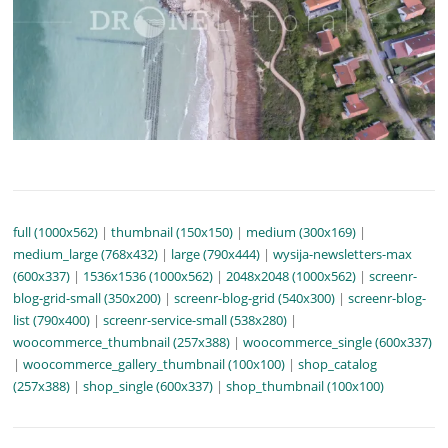
full (1000x562)
|
thumbnail (150x150)
|
medium (300x169)
|
medium_large (768x432)
|
large (790x444)
|
wysija-newsletters-max
(600x337)
|
1536x1536 (1000x562)
|
2048x2048 (1000x562)
|
screenr-
blog-grid-small (350x200)
|
screenr-blog-grid (540x300)
|
screenr-blog-
list (790x400)
|
screenr-service-small (538x280)
|
woocommerce_thumbnail (257x388)
|
woocommerce_single (600x337)
|
woocommerce_gallery_thumbnail (100x100)
|
shop_catalog
(257x388)
|
shop_single (600x337)
|
shop_thumbnail (100x100)