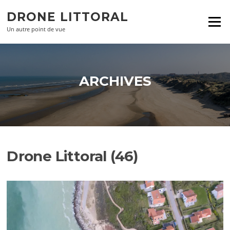
Aller
DRONE LITTORAL
au
Menu
contenu
Un autre point de vue
ARCHIVES
Drone Littoral (46)