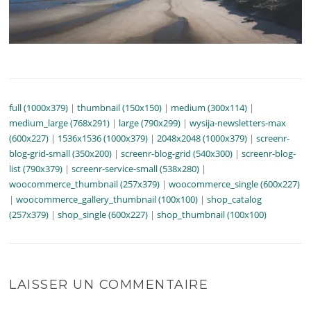
full (1000x379)
|
thumbnail (150x150)
|
medium (300x114)
|
medium_large (768x291)
|
large (790x299)
|
wysija-newsletters-max
(600x227)
|
1536x1536 (1000x379)
|
2048x2048 (1000x379)
|
screenr-
blog-grid-small (350x200)
|
screenr-blog-grid (540x300)
|
screenr-blog-
list (790x379)
|
screenr-service-small (538x280)
|
woocommerce_thumbnail (257x379)
|
woocommerce_single (600x227)
|
woocommerce_gallery_thumbnail (100x100)
|
shop_catalog
(257x379)
|
shop_single (600x227)
|
shop_thumbnail (100x100)
LAISSER UN COMMENTAIRE