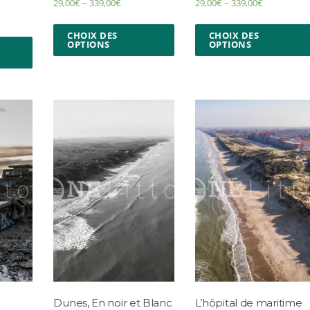
29,00
€
–
339,00
€
29,00
€
–
339,00
€
CHOIX DES
CHOIX DES
OPTIONS
OPTIONS
Dunes, En noir et Blanc
L’hôpital de maritime