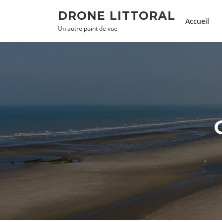
Aller
DRONE LITTORAL
au
Accueil
Un autre point de vue
contenu