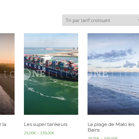
 la
Les super tankeurs
La plage de Malo les
Bains
29,00
€
–
339,00
€
29,00
€
–
339,00
€