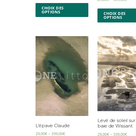
CHOIX DES
OPTIONS
CHOIX DES
OPTIONS
Levé de soleil sur
L’épave Claude
baie de Wissant
29,00
€
–
339,00
€
29,00
€
–
339,00
€