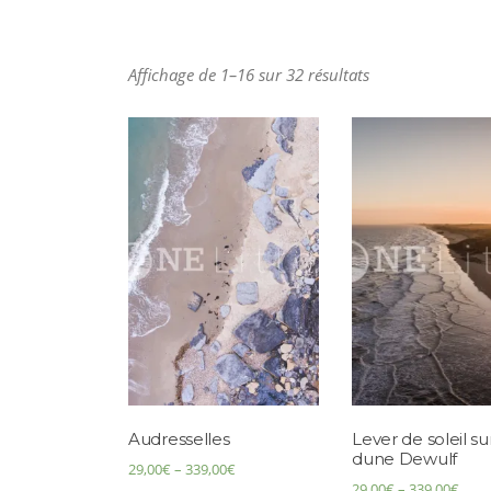
Affichage de 1–16 sur 32 résultats
Audresselles
Lever de soleil sur
dune Dewulf
29,00
€
–
339,00
€
29,00
€
–
339,00
€