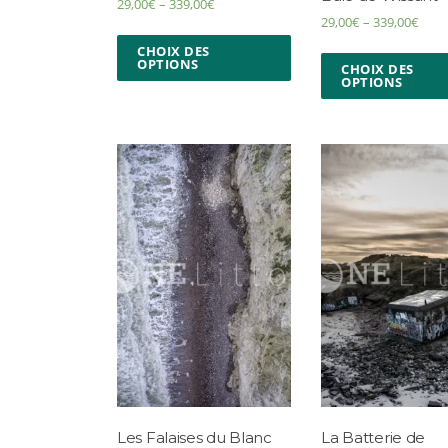
29,00
€
–
339,00
€
29,00
€
–
339,00
€
CHOIX DES
OPTIONS
CHOIX DES
OPTIONS
Les Falaises du Blanc
La Batterie de