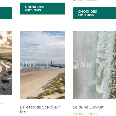
CHOIX DES
OPTIONS
CHOIX DES
OPTIONS
 la
La jetée de St Pol sur
La dune Dewulf
Mer
29,00
€
–
339,00
€