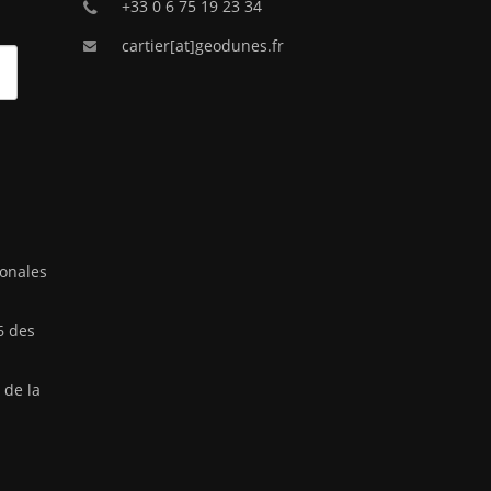
+33 0 6 75 19 23 34
cartier[at]geodunes.fr
ionales
6 des
 de la