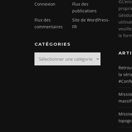
©L’ens
Connexion
Flux des
propri
publications
Géodun
Flux des
Site de WordPress-
utilis
commentaires
FR
veuill
le for
CATÉGORIES
ART
Catégories
Retrou
la séri
#Confi
Missio
massif
Missio
topogr