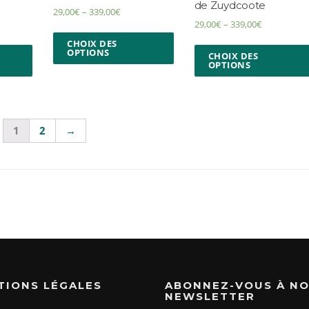
de Zuydcoote
29,00
€
–
339,00
€
29,00
€
–
339,00
€
CHOIX DES
OPTIONS
CHOIX DES
OPTIONS
1
2
→
TIONS LÉGALES
ABONNEZ-VOUS À N
NEWSLETTER