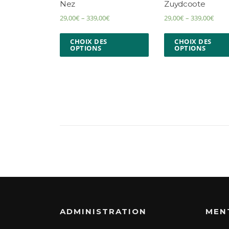
Nez
Zuydcoote
29,00
€
–
339,00
€
29,00
€
–
339,00
€
CHOIX DES
CHOIX DES
OPTIONS
OPTIONS
ADMINISTRATION
MEN