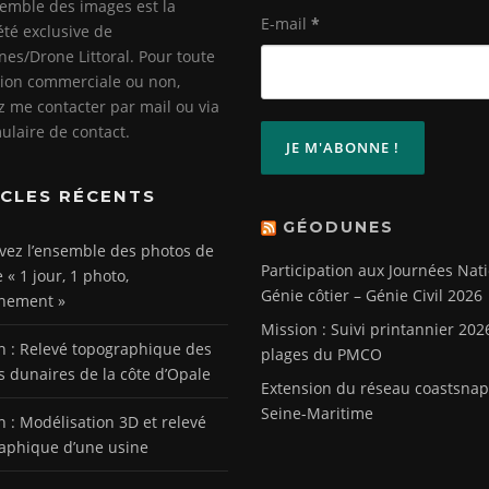
emble des images est la
E-mail
*
été exclusive de
es/Drone Littoral. Pour toute
ation commerciale ou non,
ez me contacter par mail ou via
mulaire de contact.
ICLES RÉCENTS
GÉODUNES
vez l’ensemble des photos de
Participation aux Journées Nat
e « 1 jour, 1 photo,
Génie côtier – Génie Civil 2026
nement »
Mission : Suivi printannier 202
n : Relevé topographique des
plages du PMCO
s dunaires de la côte d’Opale
Extension du réseau coastsnap
Seine-Maritime
n : Modélisation 3D et relevé
aphique d’une usine