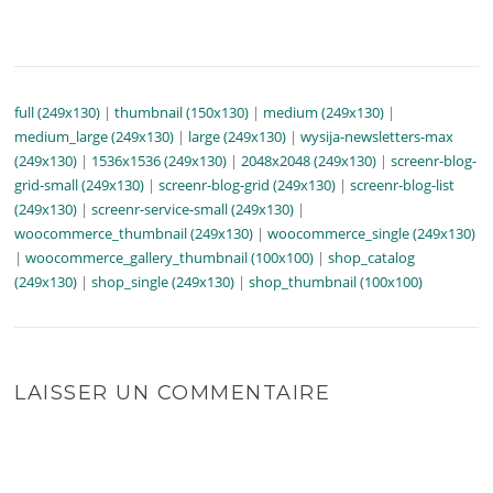
full (249x130)
|
thumbnail (150x130)
|
medium (249x130)
|
medium_large (249x130)
|
large (249x130)
|
wysija-newsletters-max
(249x130)
|
1536x1536 (249x130)
|
2048x2048 (249x130)
|
screenr-blog-
grid-small (249x130)
|
screenr-blog-grid (249x130)
|
screenr-blog-list
(249x130)
|
screenr-service-small (249x130)
|
woocommerce_thumbnail (249x130)
|
woocommerce_single (249x130)
|
woocommerce_gallery_thumbnail (100x100)
|
shop_catalog
(249x130)
|
shop_single (249x130)
|
shop_thumbnail (100x100)
LAISSER UN COMMENTAIRE