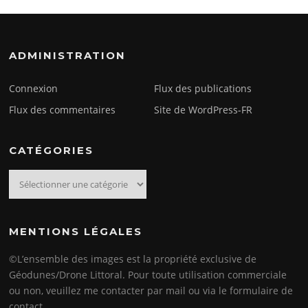
ADMINISTRATION
Connexion
Flux des publications
Flux des commentaires
Site de WordPress-FR
CATÉGORIES
Catégories
MENTIONS LÉGALES
©L’ensemble des images est la propriété exclusive de
Géodunes/Drone Littoral. Pour toute utilisation commerciale
ou non, veuillez me contacter par mail ou via le formulaire de
contact.