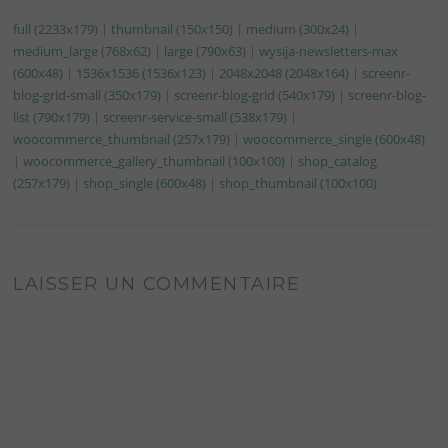
full (2233x179)
|
thumbnail (150x150)
|
medium (300x24)
|
medium_large (768x62)
|
large (790x63)
|
wysija-newsletters-max
(600x48)
|
1536x1536 (1536x123)
|
2048x2048 (2048x164)
|
screenr-
blog-grid-small (350x179)
|
screenr-blog-grid (540x179)
|
screenr-blog-
list (790x179)
|
screenr-service-small (538x179)
|
woocommerce_thumbnail (257x179)
|
woocommerce_single (600x48)
|
woocommerce_gallery_thumbnail (100x100)
|
shop_catalog
(257x179)
|
shop_single (600x48)
|
shop_thumbnail (100x100)
LAISSER UN COMMENTAIRE