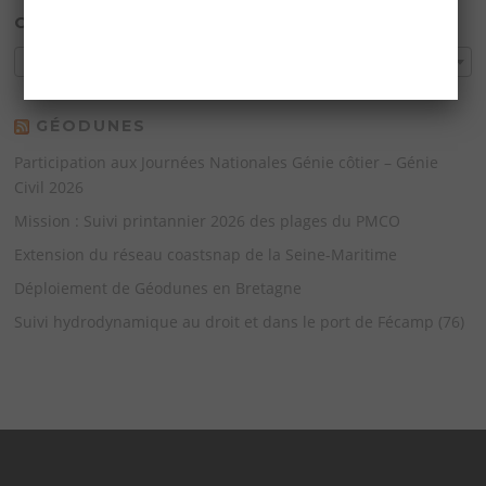
CATÉGORIES DU PRODUIT
Sélectionner une catégorie
GÉODUNES
Participation aux Journées Nationales Génie côtier – Génie
Civil 2026
Mission : Suivi printannier 2026 des plages du PMCO
Extension du réseau coastsnap de la Seine-Maritime
Déploiement de Géodunes en Bretagne
Suivi hydrodynamique au droit et dans le port de Fécamp (76)