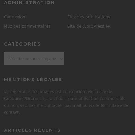
ADMINISTRATION
Connexion
Flux des publications
Flux des commentaires
Site de WordPress-FR
CATÉGORIES
Catégories
MENTIONS LÉGALES
©L’ensemble des images est la propriété exclusive de
Géodunes/Drone Littoral. Pour toute utilisation commerciale
ou non, veuillez me contacter par mail ou via le formulaire de
contact.
ARTICLES RÉCENTS