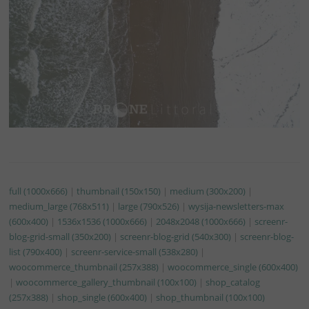
full (1000x666)
|
thumbnail (150x150)
|
medium (300x200)
|
medium_large (768x511)
|
large (790x526)
|
wysija-newsletters-max
(600x400)
|
1536x1536 (1000x666)
|
2048x2048 (1000x666)
|
screenr-
blog-grid-small (350x200)
|
screenr-blog-grid (540x300)
|
screenr-blog-
list (790x400)
|
screenr-service-small (538x280)
|
woocommerce_thumbnail (257x388)
|
woocommerce_single (600x400)
|
woocommerce_gallery_thumbnail (100x100)
|
shop_catalog
(257x388)
|
shop_single (600x400)
|
shop_thumbnail (100x100)