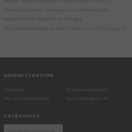
Mission : Suivi printannier 2026 des plages du PMCO
Extension du réseau coastsnap de la Seine-Maritime
Déploiement de Géodunes en Bretagne
Suivi hydrodynamique au droit et dans le port de Fécamp (76)
ADMINISTRATION
Connexion
Flux des publications
Flux des commentaires
Site de WordPress-FR
CATÉGORIES
Catégories