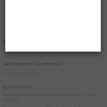
PANIER
Votre panier est vide.
CATÉGORIES DU PRODUIT
Sélectionner une catégorie
GÉODUNES
Participation aux Journées Nationales Génie côtier – Génie
Civil 2026