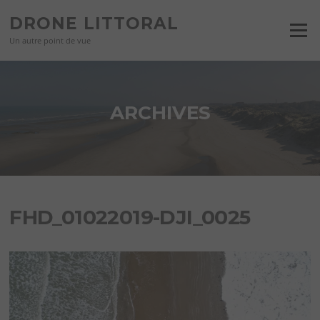
Aller
DRONE LITTORAL
au
Menu
contenu
Un autre point de vue
ARCHIVES
FHD_01022019-DJI_0025