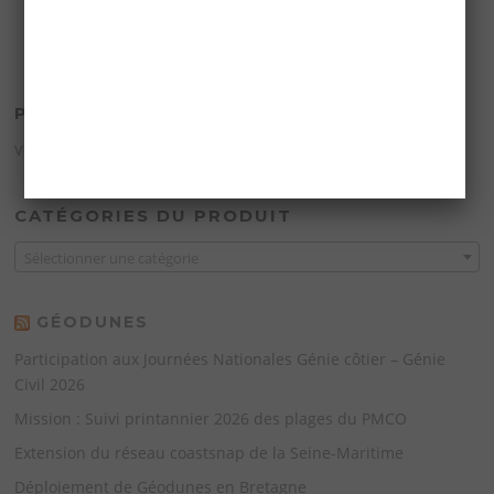
PANIER
Votre panier est vide.
CATÉGORIES DU PRODUIT
Sélectionner une catégorie
GÉODUNES
Participation aux Journées Nationales Génie côtier – Génie
Civil 2026
Mission : Suivi printannier 2026 des plages du PMCO
Extension du réseau coastsnap de la Seine-Maritime
Déploiement de Géodunes en Bretagne