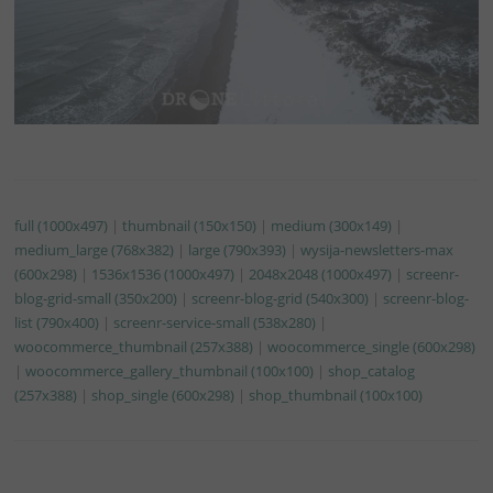
full (1000x497)
|
thumbnail (150x150)
|
medium (300x149)
|
medium_large (768x382)
|
large (790x393)
|
wysija-newsletters-max
(600x298)
|
1536x1536 (1000x497)
|
2048x2048 (1000x497)
|
screenr-
blog-grid-small (350x200)
|
screenr-blog-grid (540x300)
|
screenr-blog-
list (790x400)
|
screenr-service-small (538x280)
|
woocommerce_thumbnail (257x388)
|
woocommerce_single (600x298)
|
woocommerce_gallery_thumbnail (100x100)
|
shop_catalog
(257x388)
|
shop_single (600x298)
|
shop_thumbnail (100x100)