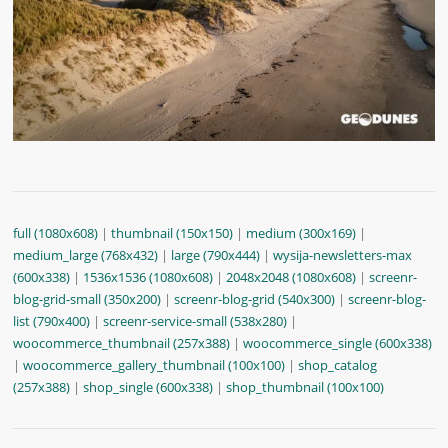
full (1080x608)
|
thumbnail (150x150)
|
medium (300x169)
|
medium_large (768x432)
|
large (790x444)
|
wysija-newsletters-max
(600x338)
|
1536x1536 (1080x608)
|
2048x2048 (1080x608)
|
screenr-
blog-grid-small (350x200)
|
screenr-blog-grid (540x300)
|
screenr-blog-
list (790x400)
|
screenr-service-small (538x280)
|
woocommerce_thumbnail (257x388)
|
woocommerce_single (600x338)
|
woocommerce_gallery_thumbnail (100x100)
|
shop_catalog
(257x388)
|
shop_single (600x338)
|
shop_thumbnail (100x100)