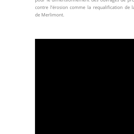
contre l’érosion comme la requalification de l
de Merlimont.