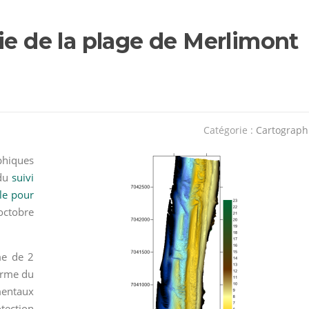
ie de la plage de Merlimont
Catégorie :
Cartograph
phiques
 du
suivi
le pour
octobre
e de 2
terme du
mentaux
tection