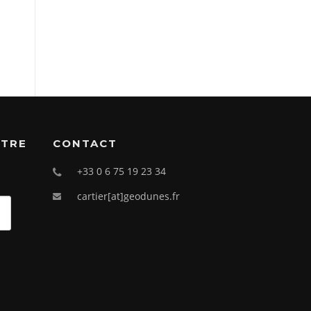
OTRE
CONTACT
+33 0 6 75 19 23 34
cartier[at]geodunes.fr