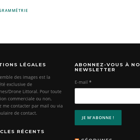
GRAMMÉTRIE
TIONS LÉGALES
ABONNEZ-VOUS À N
NEWSLETTER
emble des images est la
E-mail
*
été exclusive de
es/Drone Littoral. Pour toute
ation commerciale ou non,
ez me contacter par mail ou via
mulaire de contact.
ICLES RÉCENTS