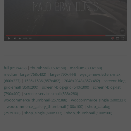
full (857x482)
|
thumbnail (150x150)
|
medium (300x169)
|
medium_large (768x432)
|
large (790x444)
|
wysija-newsletters-max
(600x337)
|
1536x1536 (857x482)
|
2048x2048 (857x482)
|
screenr-blog-
grid-small (350x200)
|
screenr-blog-grid (540x300)
|
screenr-blog-list
(790x400)
|
screenr-service-small (538x280)
|
woocommerce_thumbnail (257x388)
|
woocommerce_single (600x337)
|
woocommerce_gallery_thumbnail (100x100)
|
shop_catalog
(257x388)
|
shop_single (600x337)
|
shop_thumbnail (100x100)