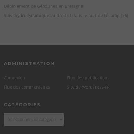
Déploiement de Géodunes en Bretagne
Suivi hydrodynamique au droit et dans le port de Fécamp (76)
ADMINISTRATION
Connexion
Flux des publications
Flux des commentaires
Site de WordPress-FR
CATÉGORIES
Catégories