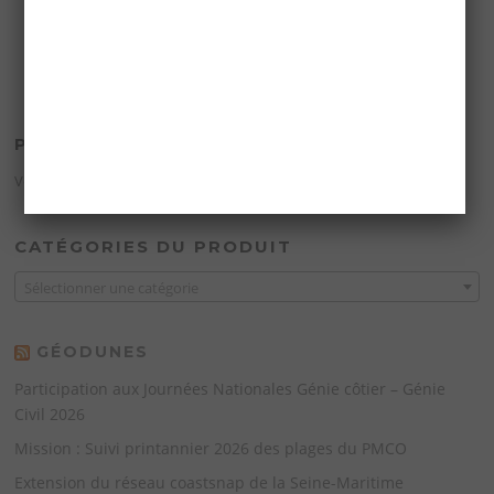
PANIER
Votre panier est vide.
CATÉGORIES DU PRODUIT
Sélectionner une catégorie
GÉODUNES
Participation aux Journées Nationales Génie côtier – Génie
Civil 2026
Mission : Suivi printannier 2026 des plages du PMCO
Extension du réseau coastsnap de la Seine-Maritime