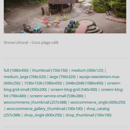
Drone Littoral – Coco plage café
full (1080x450)
|
thumbnail (150x150)
|
medium (300x125)
|
medium_large (768x320)
|
large (790x329)
|
wysija-newsletters-max
(600x250)
|
1536x1536 (1080x450)
|
2048x2048 (1080x450)
|
screenr-
blog-grid-small (350x200)
|
screenr-blog-grid (540x300)
|
screenr-blog-
list (790x400)
|
screenr-service-small (538x280)
|
woocommerce_thumbnail (257x388)
|
woocommerce_single (600x250)
|
woocommerce_gallery_thumbnail (100x100)
|
shop_catalog
(257x388)
|
shop_single (600x250)
|
shop_thumbnail (100x100)