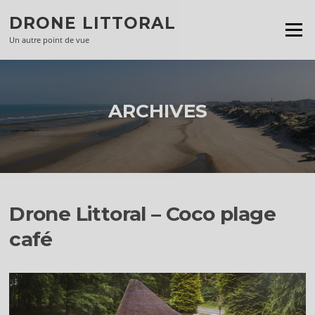
Aller
DRONE LITTORAL
au
Menu
contenu
Un autre point de vue
ARCHIVES
Drone Littoral – Coco plage
café