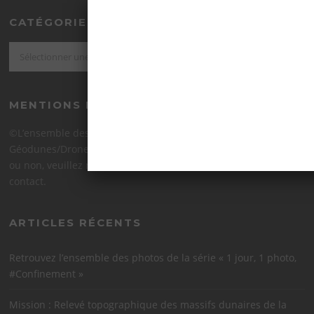
CATÉGORIES
Catégories
MENTIONS LÉGALES
©L’ensemble des images est la propriété exclusive de
Géodunes/Drone Littoral. Pour toute utilisation commerciale
ou non, veuillez me contacter par mail ou via le formulaire de
contact.
ARTICLES RÉCENTS
Retrouvez l’ensemble des photos de la série « 1 jour, 1 photo,
#Confinement »
Mission : Relevé topographique des massifs dunaires de la